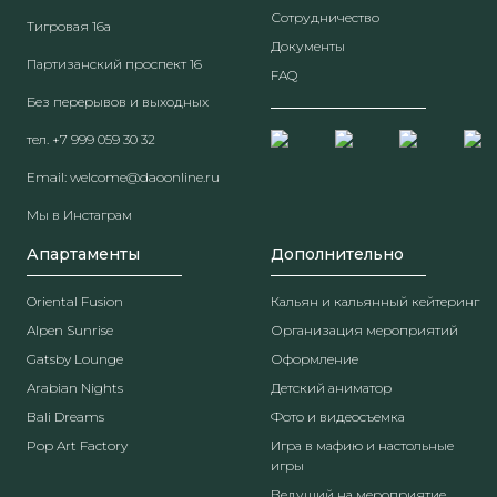
Сотрудничество
Тигровая 16а
Документы
Партизанский проспект 16
FAQ
Без перерывов и выходных
тел.
+7 999 059 30 32
Email:
welcome@daoonline.ru
Мы в Инстаграм
Апартаменты
Дополнительно
Oriental Fusion
Кальян и кальянный кейтеринг
Alpen Sunrise
Организация мероприятий
Gatsby Lounge
Оформление
Arabian Nights
Детский аниматор
Bali Dreams
Фото и видеосъемка
Pop Art Factory
Игра в мафию и настольные
игры
Ведущий на мероприятие