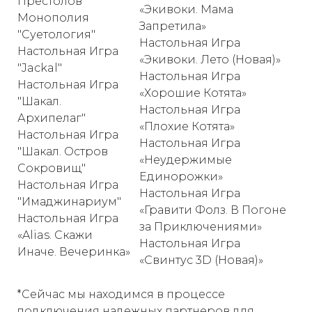
Престолов"
«Экивоки. Мама
Монополия
Запретила»
"Суетология"
Настольная Игра
Настольная Игра
«Экивоки. Лето (Новая)»
"Jackal"
Настольная Игра
Настольная Игра
«Хорошие Котята»
"Шакал.
Настольная Игра
Архипелаг"
«Плохие Котята»
Настольная Игра
Настольная Игра
"Шакал. Остров
«Неудержимые
Сокровищ"
Единорожки»
Настольная Игра
Настольная Игра
"Имаджинариум"
«Гравити Фолз. В Погоне
Настольная Игра
за Приключениями»
«Alias. Скажи
Настольная Игра
Иначе. Вечеринка»
«Свинтус 3D (Новая)»
*Сейчас мы находимся в процессе
подключения надежных партнеров для