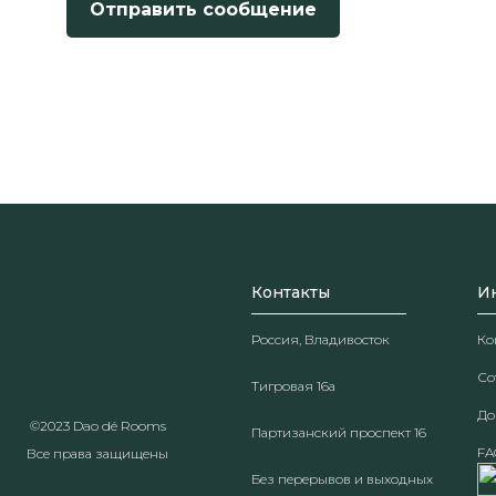
Отправить сообщение
Контакты
И
Россия, Владивосток
Ко
Со
Тигровая 16а
До
©2023 Dao dé Rooms
Партизанский проспект 16
FA
Все права защищены
Без перерывов и выходных