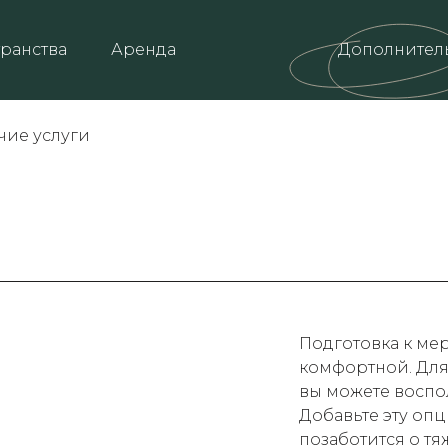
ранства
Аренда
Дополнител
чие услуги
Подготовка к ме
комфортной. Для
вы можете воспол
Добавьте эту опц
позаботится о тя