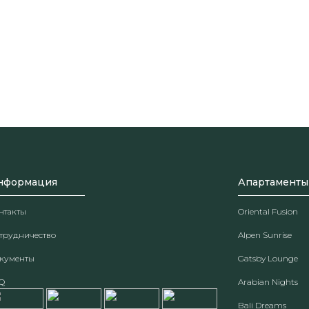
нформация
Апартаменты
нтакты
Oriental Fusion
трудничество
Alpen Sunrise
кументы
Gatsby Lounge
Q
Arabian Nights
Bali Dreams