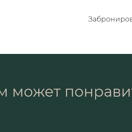
Заброниро
м может понрави