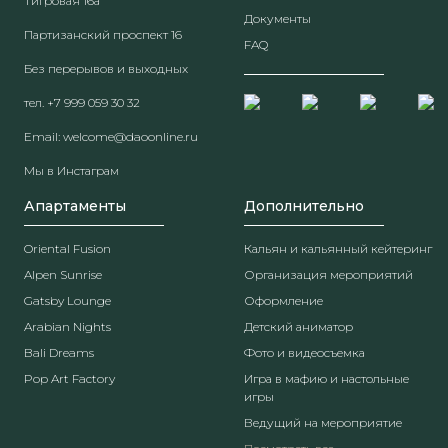
Тигровая 16а
Документы
Партизанский проспект 16
FAQ
Без перерывов и выходных
тел.
+7 999 059 30 32
Email:
welcome@daoonline.ru
Мы в Инстаграм
Апартаменты
Дополнительно
Oriental Fusion
Кальян и кальянный кейтеринг
Alpen Sunrise
Организация мероприятий
Gatsby Lounge
Оформление
Arabian Nights
Детский аниматор
Bali Dreams
Фото и видеосъемка
Pop Art Factory
Игра в мафию и настольные
игры
Ведущий на мероприятие