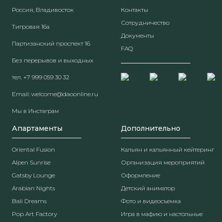
Россия, Владивосток
Контакты
Сотрудничество
Тигровая 16а
Документы
Партизанский проспект 16
FAQ
Без перерывов и выходных
тел.
+7 999 059 30 32
Email:
welcome@daoonline.ru
Мы в Инстаграм
Апартаменты
Дополнительно
Oriental Fusion
Кальян и кальянный кейтеринг
Alpen Sunrise
Организация мероприятий
Gatsby Lounge
Оформление
Arabian Nights
Детский аниматор
Bali Dreams
Фото и видеосъемка
Pop Art Factory
Игра в мафию и настольные